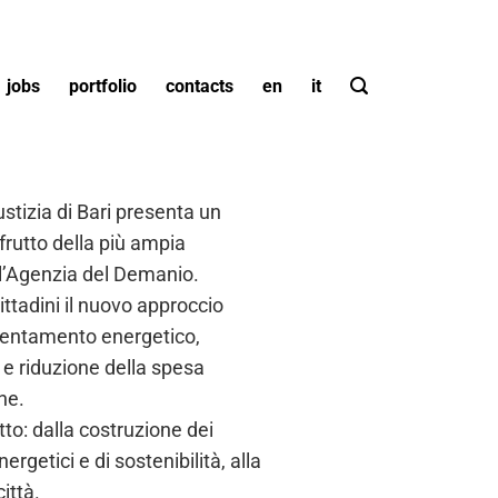
jobs
portfolio
contacts
en
it
ustizia di Bari presenta un
frutto della più ampia
e l’Agenzia del Demanio.
ittadini il nuovo approccio
icientamento energetico,
 e riduzione della spesa
ane.
etto: dalla costruzione dei
rgetici e di sostenibilità, alla
ittà.